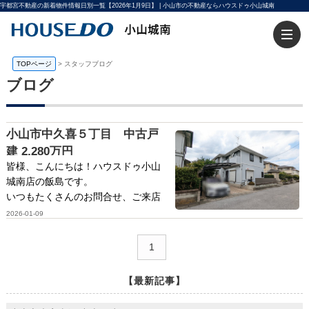
宇都宮不動産の新着物件情報日別一覧【2026年1月9日】 | 小山市の不動産ならハウスドゥ小山城南
TOPページ
>
スタッフブログ
ブログ
小山市中久喜５丁目 中古戸
建 2,280万円
皆様、こんにちは！ハウスドゥ小山
城南店の飯島です。
いつもたくさんのお問合せ、ご来店
をいただき、誠にありがとうござい
2026-01-09
ます。
今年の第102回箱根駅伝は、青山学
1
院大学の独壇場となりましたね！
【最新記事】