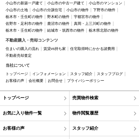
小山市の新築一戸建て
小山市の中古一戸建て
小山市のマンション
小山市の土地
小山市の分譲住宅
小山市の物件
下野市の物件
栃木市・壬生町の物件
野木町の物件
宇都宮市の物件
佐野市・足利市の物件
鹿沼市の物件
真岡・上三川町の物件
栃木市・壬生町の物件
結城市・筑西市の物件
栃木県北部の物件
不動産購入・売却コンテンツ
住まいの購入の流れ
賃貸vs持ち家
住宅取得時にかかる諸費用
不動産売却査定
当社について
トップページ
インフォメーション
スタッフ紹介
スタッフブログ
お客様の声
会社概要
お問合せ
プライバシーポリシー
トップページ
売買物件検索
お気に入り物件一覧
物件閲覧履歴
お客様の声
スタッフ紹介