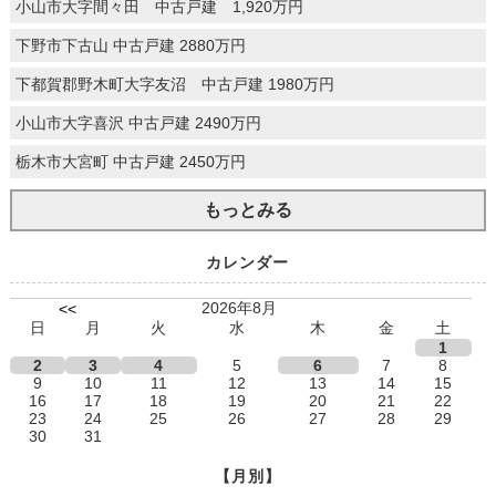
小山市大字間々田 中古戸建 1,920万円
下野市下古山 中古戸建 2880万円
下都賀郡野木町大字友沼 中古戸建 1980万円
小山市大字喜沢 中古戸建 2490万円
栃木市大宮町 中古戸建 2450万円
もっとみる
カレンダー
2026年8月
<<
日
月
火
水
木
金
土
1
2
3
4
5
6
7
8
9
10
11
12
13
14
15
16
17
18
19
20
21
22
23
24
25
26
27
28
29
30
31
【月別】