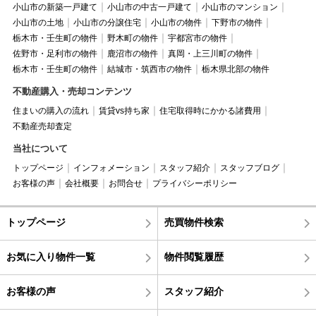
小山市の新築一戸建て
小山市の中古一戸建て
小山市のマンション
小山市の土地
小山市の分譲住宅
小山市の物件
下野市の物件
栃木市・壬生町の物件
野木町の物件
宇都宮市の物件
佐野市・足利市の物件
鹿沼市の物件
真岡・上三川町の物件
栃木市・壬生町の物件
結城市・筑西市の物件
栃木県北部の物件
不動産購入・売却コンテンツ
住まいの購入の流れ
賃貸vs持ち家
住宅取得時にかかる諸費用
不動産売却査定
当社について
トップページ
インフォメーション
スタッフ紹介
スタッフブログ
お客様の声
会社概要
お問合せ
プライバシーポリシー
トップページ
売買物件検索
お気に入り物件一覧
物件閲覧履歴
お客様の声
スタッフ紹介