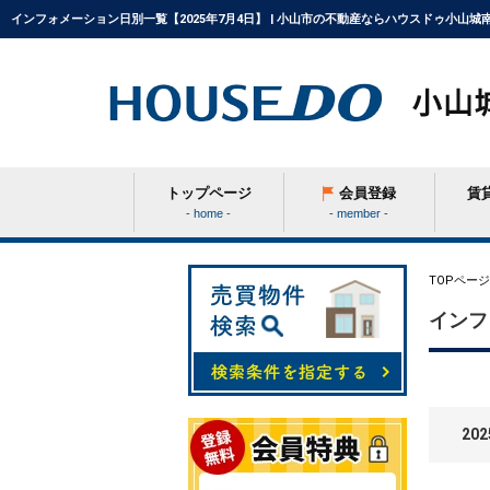
インフォメーション日別一覧【2025年7月4日】 | 小山市の不動産ならハウスドゥ小山城
トップページ
会員登録
賃
- home -
- member -
条件から探す
TOPページ
インフ
学区から探す
202
町名から探す