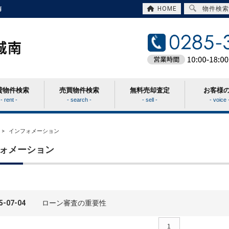
HOME
物件検索
南
貸物件検索
売買物件検索
無料売却査定
お客様
- rent -
- search -
- sell -
- voice 
>
インフォメーション
ォメーション
5-07-04
ローン審査の重要性
1