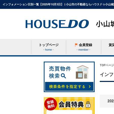
インフォメーション日別一覧【2025年10月3日】 | 小山市の不動産ならハウスドゥ小山城
トップページ
会員登録
賃
- home -
- member -
条件から探す
TOPページ
インフ
学区から探す
202
町名から探す