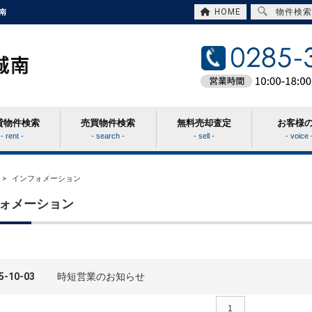
HOME
物件検索
南
貸物件検索
売買物件検索
無料売却査定
お客様
- rent -
- search -
- sell -
- voice 
>
インフォメーション
ォメーション
5-10-03
時短営業のお知らせ
1