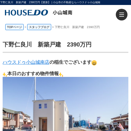
下野仁良川 新築戸建 2390万円【更新】 | 小山市の不動産ならハウスドゥ小山城南
TOPページ
>
スタッフブログ
>
下野仁良川 新築戸建 2390万円
下野仁良川 新築戸建 2390万円
ハウスドゥ小山城南店
の稲生でございます
本日のおすすめ物件情報