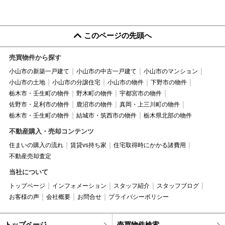
このページの先頭へ
売買物件から探す
小山市の新築一戸建て
小山市の中古一戸建て
小山市のマンション
小山市の土地
小山市の分譲住宅
小山市の物件
下野市の物件
栃木市・壬生町の物件
野木町の物件
宇都宮市の物件
佐野市・足利市の物件
鹿沼市の物件
真岡・上三川町の物件
栃木市・壬生町の物件
結城市・筑西市の物件
栃木県北部の物件
不動産購入・売却コンテンツ
住まいの購入の流れ
賃貸vs持ち家
住宅取得時にかかる諸費用
不動産売却査定
当社について
トップページ
インフォメーション
スタッフ紹介
スタッフブログ
お客様の声
会社概要
お問合せ
プライバシーポリシー
トップページ
売買物件検索