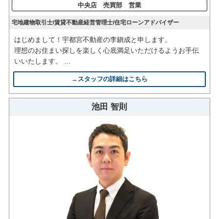
中央店 売買部 営業
宅地建物取引士/賃貸不動産経営管理士/住宅ローンアドバイザー
はじめまして！宇都宮不動産の李鎭成と申します。
理想のお住まい探しを楽しく心底満足いただけるようお手伝
いいたします。
人生の中でそう何度とないお住まい探しは、初めて経験され
→スタッフの詳細はこちら
ることが多いと思います。
些細な事でもお気軽にお声かけ下さいませ。
フットワーク軽く丁寧に全力でサポートいたします！
池田 智則