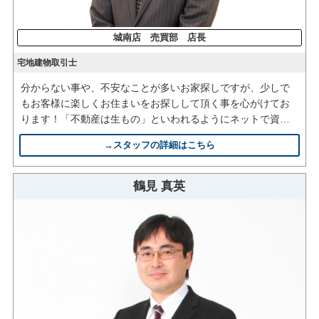
城南店 売買部 店長
宅地建物取引士
分からない事や、不安なことが多いお家探しですが、少しで
もお客様に楽しくお住まいをお探しして頂く事を心がけてお
ります！「不動産は生もの」といわれるようにネットで資料
を集めているうちに、一つまた一つと物件が無くなってしま
→スタッフの詳細はこちら
う事もあります。内覧しないで後悔することがないよう、是
非私と物件のご内覧をしてみましょう！
気に入るのが見つかるまでお付き合いさせて頂きます！
鶴見 真英