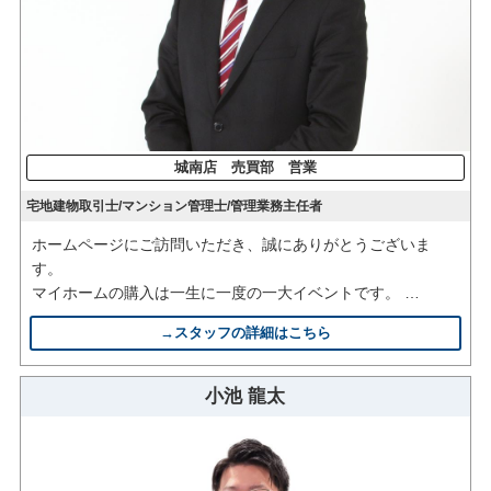
城南店 売買部 営業
宅地建物取引士/マンション管理士/管理業務主任者
ホームページにご訪問いただき、誠にありがとうございま
す。
マイホームの購入は一生に一度の一大イベントです。
希望や夢といった前向きなお気持ちだけでなく、悩みや不安
→スタッフの詳細はこちら
といったマイナスな部分にも真摯に寄り添って、
お客様に「買ってよかった」と思っていただけるよう、誠心
誠意努めて参りますので、どうぞ宜しくお願い致します。
小池 龍太