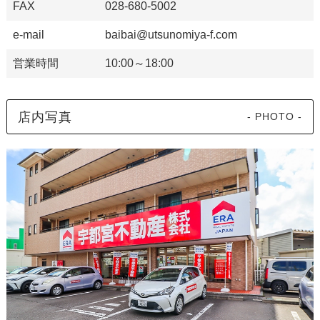
FAX
028-680-5002
e-mail
baibai@utsunomiya-f.com
営業時間
10:00～18:00
店内写真
- PHOTO -