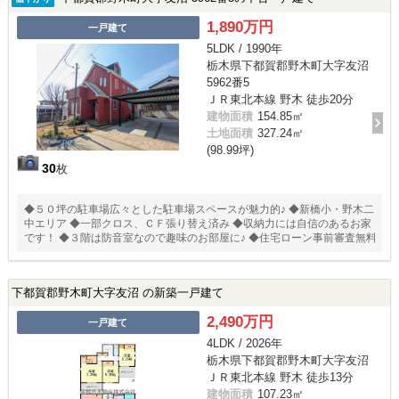
1,890万円
一戸建て
5LDK / 1990年
栃木県下都賀郡野木町大字友沼
5962番5
ＪＲ東北本線 野木 徒歩20分
建物面積
154.85㎡
土地面積
327.24㎡
(98.99坪)
30
枚
◆５０坪の駐車場広々とした駐車場スペースが魅力的♪ ◆新橋小・野木二
中エリア ◆一部クロス、ＣＦ張り替え済み ◆収納力には自信のあるお家
です！ ◆３階は防音室なので趣味のお部屋に♪ ◆住宅ローン事前審査無料
下都賀郡野木町大字友沼 の新築一戸建て
2,490万円
一戸建て
4LDK / 2026年
栃木県下都賀郡野木町大字友沼
ＪＲ東北本線 野木 徒歩13分
建物面積
107.23㎡