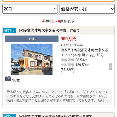
4
1～4
件中
件を表示
下都賀郡野木町大字友沼 の中古一戸建て
値下がり
990万円
一戸建て
4LDK / 1982年
栃木県下都賀郡野木町大字友沼
ＪＲ東北本線 野木 徒歩10分
建物面積
98.53㎡
土地面積
189.50㎡
(57.32坪)
30
枚
野木駅から徒歩１０分の充実リフォーム済み物件！ 玄関ドアからキッチ
ン洗面台などなど交換済み くつろげる和室付き。全室南向きで日当たり
良好♪ 個人で依頼すると困る外壁塗装も綺麗になっております。 新橋小
学校近くで通学も安心です☆ １０坪以上の広いお庭があり、お子様から
ペットまで遊び場としても活用可
下都賀郡野木町大字友沼 5962番5の中古一戸建て
値下がり