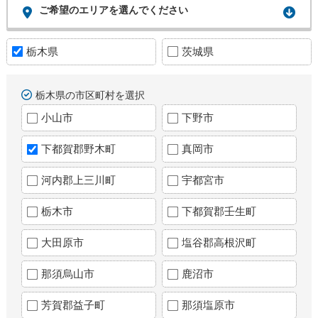
ご希望のエリアを選んでください
栃木県
茨城県
栃木県の市区町村を選択
小山市
下野市
下都賀郡野木町
真岡市
河内郡上三川町
宇都宮市
栃木市
下都賀郡壬生町
大田原市
塩谷郡高根沢町
那須烏山市
鹿沼市
芳賀郡益子町
那須塩原市