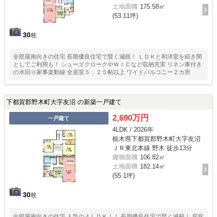
土地面積
175.58㎡
(53.11坪)
30
枚
全部屋南向きの住宅 長期優良住宅で賢く減税！ ＬＤＫと和洋室を続き間
としてご利用も！ シューズクロークやＷＩＣなど収納充実 リネン庫付き
の水回り家事楽動線 全居室５．２５帖以上 ワイドバルコニー２カ所
下都賀郡野木町大字友沼 の新築一戸建て
2,690万円
一戸建て
4LDK / 2026年
栃木県下都賀郡野木町大字友沼
ＪＲ東北本線 野木 徒歩13分
建物面積
106.82㎡
土地面積
182.14㎡
(55.1坪)
30
枚
全部屋南向きの住宅 人気の４ＬＤＫ！！ 長期優良住宅で賢く減税！ 居室