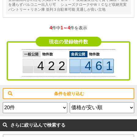
を通らずバルコニー出入り可 シューズクロークやＷＩＣなど収納充実
パントリー＋リネン庫 並列３台駐車可能 見通しが良い立地
4
1～4
件中
件を表示
現在の登録物件数
422
461
条件を絞り込む
さらに絞り込んで検索する