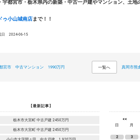
・宇都宮市・栃木県内の新築・中古一戸建やマンション、土地
ドゥ小山城南店
まで！！
 2024-06-15
都宮市 中古マンション 1990万円
真岡市熊倉
一覧へ
【最新記事】
<<
栃木市大宮町 中古戸建 2450万円
日
月
栃木市大宮町 中古戸建 2450万円
2
3
小山市大字間々田 中古戸建 1,920万円