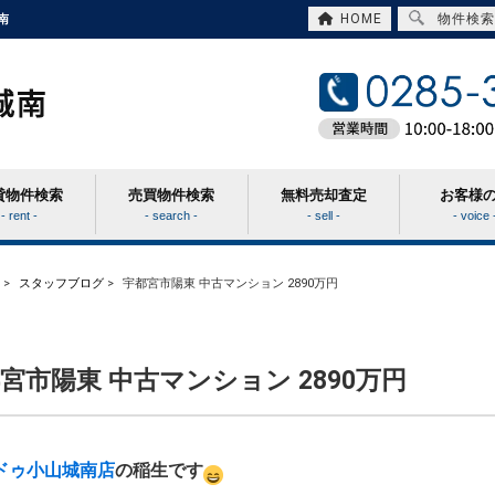
HOME
物件検索
南
貸物件検索
売買物件検索
無料売却査定
お客様
- rent -
- search -
- sell -
- voice 
>
スタッフブログ
>
宇都宮市陽東 中古マンション 2890万円
宮市陽東 中古マンション 2890万円
ドゥ小山城南店
の稲生です