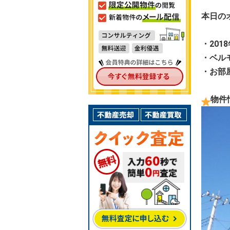
本日の
・201
・ベル
・お部
物件