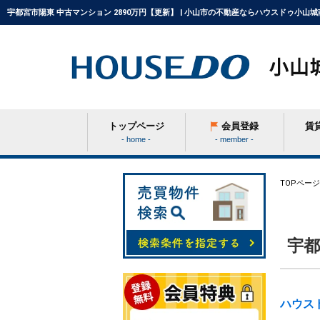
宇都宮市陽東 中古マンション 2890万円【更新】 | 小山市の不動産ならハウスドゥ小山城
トップページ
会員登録
賃
- home -
- member -
条件から探す
TOPページ
学区から探す
宇都
町名から探す
ハウス