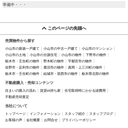
準備中・・・
このページの先頭へ
売買物件から探す
小山市の新築一戸建て
小山市の中古一戸建て
小山市のマンション
小山市の土地
小山市の分譲住宅
小山市の物件
下野市の物件
栃木市・壬生町の物件
野木町の物件
宇都宮市の物件
佐野市・足利市の物件
鹿沼市の物件
真岡・上三川町の物件
栃木市・壬生町の物件
結城市・筑西市の物件
栃木県北部の物件
不動産購入・売却コンテンツ
住まいの購入の流れ
賃貸vs持ち家
住宅取得時にかかる諸費用
不動産売却査定
当社について
トップページ
インフォメーション
スタッフ紹介
スタッフブログ
お客様の声
会社概要
お問合せ
プライバシーポリシー