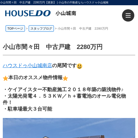
小山市間々田 中古戸建 2280万円【更新】 | 小山市の不動産ならハウスドゥ小山城南
TOPページ
>
スタッフブログ
>
小山市間々田 中古戸建 2280万円
小山市間々田 中古戸建 2280万円
ハウスドゥ小山城南店
の尾関です
本日のオススメ物件情報
・ケイアイスター不動産施工２０１８年築の築浅物件♪
・太陽光発電４．５３ＫＷ／ｈ＋蓄電池のオール電化物
件！
・駐車場最大３台可能