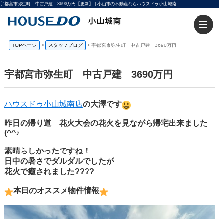
宇都宮市弥生町 中古戸建 3690万円【更新】 | 小山市の不動産ならハウスドゥ小山城南
TOPページ
>
スタッフブログ
>
宇都宮市弥生町 中古戸建 3690万円
宇都宮市弥生町 中古戸建 3690万円
ハウスドゥ小山城南店
の大澤です
昨日の帰り道 花火大会の花火を見ながら帰宅出来ました
(^^♪
素晴らしかったですね！
日中の暑さでダルダルでしたが
花火で癒されました????
本日のオススメ物件情報