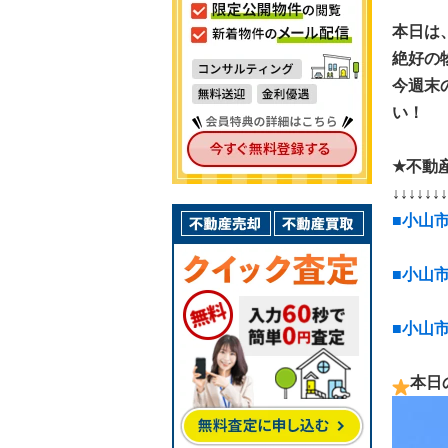
本日は
絶好の
今週末
い！
★不動
↓↓↓↓↓↓↓
■小山
■小山
■小山
本日