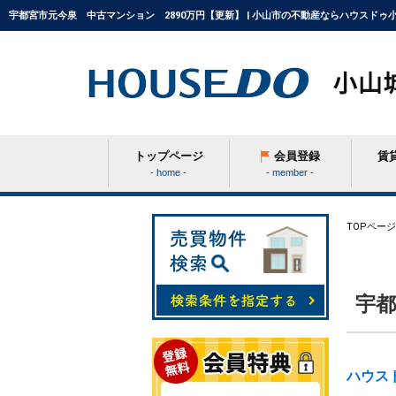
宇都宮市元今泉 中古マンション 2890万円【更新】 | 小山市の不動産ならハウスドゥ
トップページ
会員登録
賃
- home -
- member -
条件から探す
TOPページ
学区から探す
宇都
町名から探す
ハウス