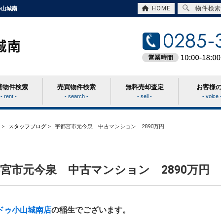
HOME
物件検索
小山城南
貸物件検索
売買物件検索
無料売却査定
お客様
- rent -
- search -
- sell -
- voice 
>
スタッフブログ
>
宇都宮市元今泉 中古マンション 2890万円
宮市元今泉 中古マンション 2890万円
ドゥ小山城南店
の稲生でございます。