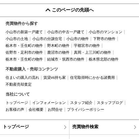
このページの先頭へ
売買物件から探す
小山市の新築一戸建て
小山市の中古一戸建て
小山市のマンション
小山市の土地
小山市の分譲住宅
小山市の物件
下野市の物件
栃木市・壬生町の物件
野木町の物件
宇都宮市の物件
佐野市・足利市の物件
鹿沼市の物件
真岡・上三川町の物件
栃木市・壬生町の物件
結城市・筑西市の物件
栃木県北部の物件
不動産購入・売却コンテンツ
住まいの購入の流れ
賃貸vs持ち家
住宅取得時にかかる諸費用
不動産売却査定
当社について
トップページ
インフォメーション
スタッフ紹介
スタッフブログ
お客様の声
会社概要
お問合せ
プライバシーポリシー
トップページ
売買物件検索