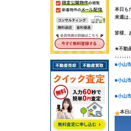
本日も
来週は
皆様、
★不動
↓↓↓↓↓↓↓
■小山
■小山
■小山
本日