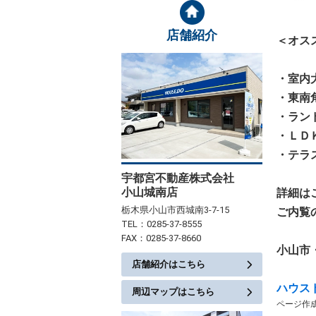
店舗紹介
＜オス
・室内
・東南
・ラン
・ＬＤ
・テラ
宇都宮不動産株式会社
小山城南店
詳細は
栃木県小山市西城南3-7-15
ご内覧
TEL：0285-37-8555
FAX：0285-37-8660
小山市
店舗紹介はこちら
ハウス
周辺マップはこちら
ページ作成日