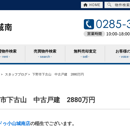
HOME
物件検索
貸物件検索
売買物件検索
無料売却査定
お客様
- rent -
- search -
- sell -
- voice 
>
スタッフブログ
>
下野市下古山 中古戸建 2880万円
市下古山 中古戸建 2880万円
ドゥ小山城南店
の稲生でございます。