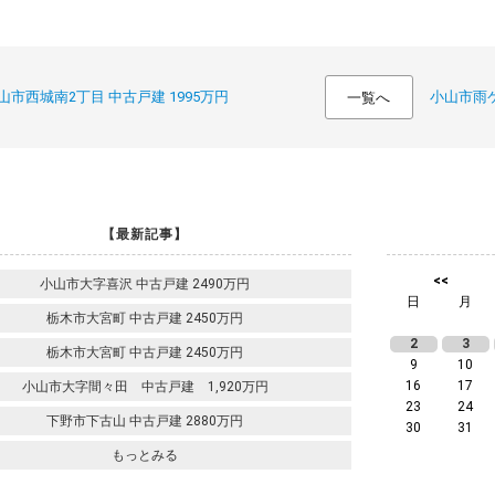
山市西城南2丁目 中古戸建 1995万円
小山市雨ケ
一覧へ
【最新記事】
<<
小山市大字喜沢 中古戸建 2490万円
日
月
栃木市大宮町 中古戸建 2450万円
2
3
栃木市大宮町 中古戸建 2450万円
9
10
16
17
小山市大字間々田 中古戸建 1,920万円
23
24
下野市下古山 中古戸建 2880万円
30
31
もっとみる