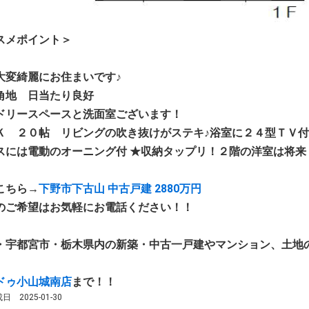
スメポイント＞
大変綺麗にお住まいです♪
角地 日当たり良好
ドリースペースと洗面室ございます！
Ｋ ２０帖 リビングの吹き抜けがステキ♪浴室に２４型ＴＶ付
スには電動のオーニング付 ★収納タップリ！２階の洋室は将来
こちら→
下野市下古山 中古戸建 2880万円
のご希望はお気軽にお電話ください！！
・宇都宮市・栃木県内の新築・中古一戸建やマンション、土地
ドゥ小山城南店
まで！！
 2025-01-30