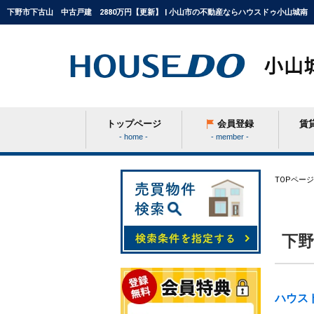
下野市下古山 中古戸建 2880万円【更新】 | 小山市の不動産ならハウスドゥ小山城南
トップページ
会員登録
賃
- home -
- member -
条件から探す
TOPページ
学区から探す
下野
町名から探す
ハウス