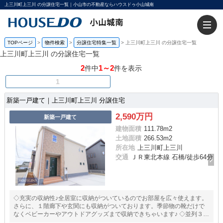
上三川町上三川 の分譲住宅一覧｜小山市の不動産ならハウスドゥ小山城南
TOPページ
>
物件検索
>
分譲住宅特集一覧
>
上三川町上三川 の分譲住宅一覧
上三川町上三川 の分譲住宅一覧
2
1～2
件中
件を表示
1
新築一戸建て｜上三川町上三川 分譲住宅
2,590万円
新築一戸建て
建物面積
111.78m
2
土地面積
266.53m
2
所在地
上三川町上三川
交通
ＪＲ東北本線 石橋/徒歩64分
◇充実の収納性♪全居室に収納がついているのでお部屋を広々使えます。
さらに、１階廊下や玄関にも収納がついております。季節物の靴だけで
なくベビーカーやアウトドアグッズまで収納できちゃいます♪ ◇並列３台
駐車可能♪並列３台駐車スペースは使い勝手バッチリ！お車の出し入れが