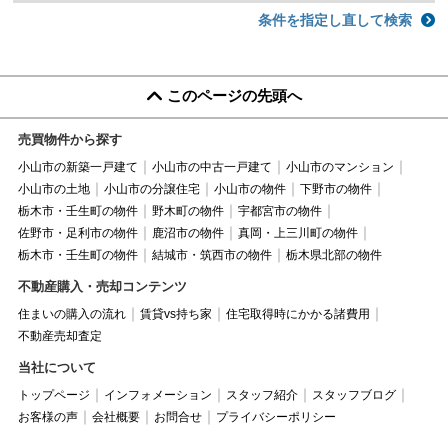
条件を指定し直して検索
このページの先頭へ
売買物件から探す
小山市の新築一戸建て
小山市の中古一戸建て
小山市のマンション
小山市の土地
小山市の分譲住宅
小山市の物件
下野市の物件
栃木市・壬生町の物件
野木町の物件
宇都宮市の物件
佐野市・足利市の物件
鹿沼市の物件
真岡・上三川町の物件
栃木市・壬生町の物件
結城市・筑西市の物件
栃木県北部の物件
不動産購入・売却コンテンツ
住まいの購入の流れ
賃貸vs持ち家
住宅取得時にかかる諸費用
不動産売却査定
当社について
トップページ
インフォメーション
スタッフ紹介
スタッフブログ
お客様の声
会社概要
お問合せ
プライバシーポリシー