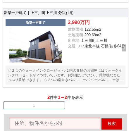
スムーズになり、朝や夜の入れ替えがなくなります♪ご夫婦の２台分のほ
か、１台分は来客用としても使えます
新築一戸建て｜上三川町上三川 分譲住宅
2,990万円
新築一戸建て
建物面積
122.55m
2
土地面積
209.69m
2
所在地
上三川町上三川
交通
ＪＲ東北本線 石橋/徒歩64分
◇２つのウォークインクローゼット♪２階の８帖のお部屋にはウォークイ
ンクローゼットが２つ付いています。お洋服だけでなく、掃除機などた
っぷり収納できます。 ◇２つの南向きバルコニー♪２つのバルコニーはご
家族全員分の洗濯物が干せます♪また、南道路により日当たり良好で洗濯
物にしっかり日光が当たるのは早乾きにも繋がります。 ◇使い勝手の良
い和室♪リビングを通らずにアクセスできるので客間としても使えます。
2
1～2
件中
件を表示
1
検索