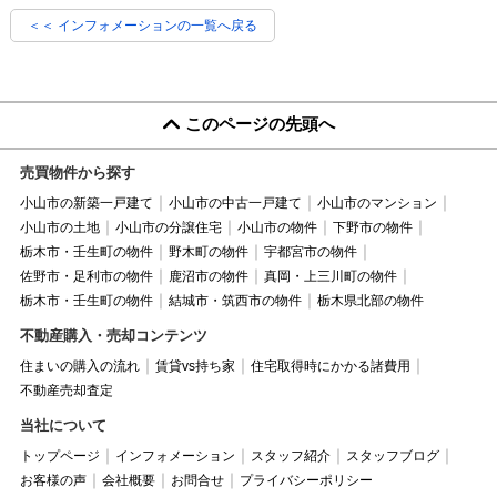
＜＜ インフォメーションの一覧へ戻る
このページの先頭へ
売買物件から探す
小山市の新築一戸建て
小山市の中古一戸建て
小山市のマンション
小山市の土地
小山市の分譲住宅
小山市の物件
下野市の物件
栃木市・壬生町の物件
野木町の物件
宇都宮市の物件
佐野市・足利市の物件
鹿沼市の物件
真岡・上三川町の物件
栃木市・壬生町の物件
結城市・筑西市の物件
栃木県北部の物件
不動産購入・売却コンテンツ
住まいの購入の流れ
賃貸vs持ち家
住宅取得時にかかる諸費用
不動産売却査定
当社について
トップページ
インフォメーション
スタッフ紹介
スタッフブログ
お客様の声
会社概要
お問合せ
プライバシーポリシー