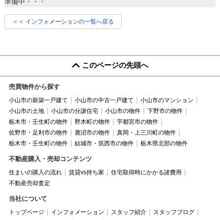
準備中・・・
＜＜ インフォメーションの一覧へ戻る
このページの先頭へ
売買物件から探す
小山市の新築一戸建て
小山市の中古一戸建て
小山市のマンション
小山市の土地
小山市の分譲住宅
小山市の物件
下野市の物件
栃木市・壬生町の物件
野木町の物件
宇都宮市の物件
佐野市・足利市の物件
鹿沼市の物件
真岡・上三川町の物件
栃木市・壬生町の物件
結城市・筑西市の物件
栃木県北部の物件
不動産購入・売却コンテンツ
住まいの購入の流れ
賃貸vs持ち家
住宅取得時にかかる諸費用
不動産売却査定
当社について
トップページ
インフォメーション
スタッフ紹介
スタッフブログ