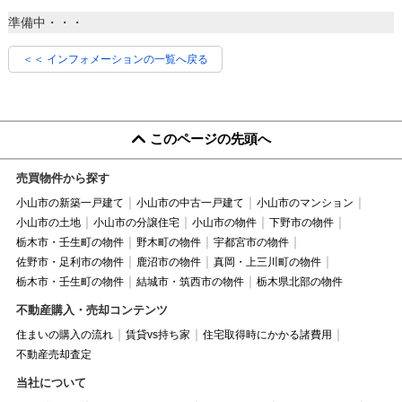
準備中・・・
＜＜ インフォメーションの一覧へ戻る
このページの先頭へ
売買物件から探す
小山市の新築一戸建て
小山市の中古一戸建て
小山市のマンション
小山市の土地
小山市の分譲住宅
小山市の物件
下野市の物件
栃木市・壬生町の物件
野木町の物件
宇都宮市の物件
佐野市・足利市の物件
鹿沼市の物件
真岡・上三川町の物件
栃木市・壬生町の物件
結城市・筑西市の物件
栃木県北部の物件
不動産購入・売却コンテンツ
住まいの購入の流れ
賃貸vs持ち家
住宅取得時にかかる諸費用
不動産売却査定
当社について