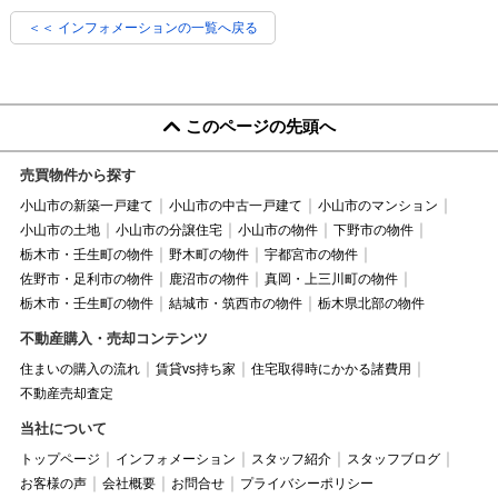
＜＜ インフォメーションの一覧へ戻る
このページの先頭へ
売買物件から探す
小山市の新築一戸建て
小山市の中古一戸建て
小山市のマンション
小山市の土地
小山市の分譲住宅
小山市の物件
下野市の物件
栃木市・壬生町の物件
野木町の物件
宇都宮市の物件
佐野市・足利市の物件
鹿沼市の物件
真岡・上三川町の物件
栃木市・壬生町の物件
結城市・筑西市の物件
栃木県北部の物件
不動産購入・売却コンテンツ
住まいの購入の流れ
賃貸vs持ち家
住宅取得時にかかる諸費用
不動産売却査定
当社について
トップページ
インフォメーション
スタッフ紹介
スタッフブログ
お客様の声
会社概要
お問合せ
プライバシーポリシー