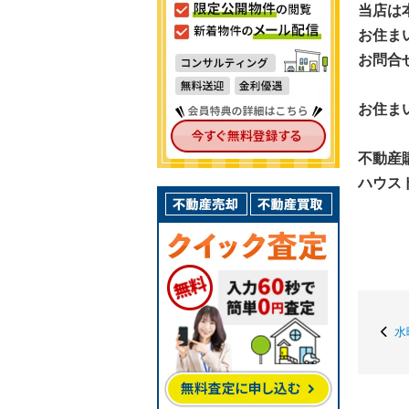
当店は
お住ま
お問合
お住ま
不動産
ハウス
水