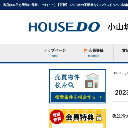
当店は本日も元気に営業中です(＾＾) 【更新】 | 小山市の不動産ならハウスドゥ小山城南
トップページ
会員登録
賃
- home -
- member -
条件から探す
TOPページ
20
学区から探す
町名から探す
夜は冷