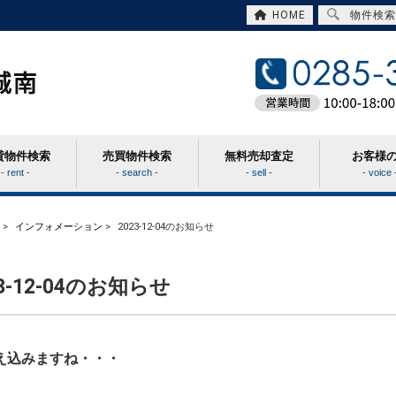
HOME
物件検索
貸物件検索
売買物件検索
無料売却査定
お客様
- rent -
- search -
- sell -
- voice 
>
インフォメーション
>
2023-12-04のお知らせ
23-12-04のお知らせ
え込みますね・・・