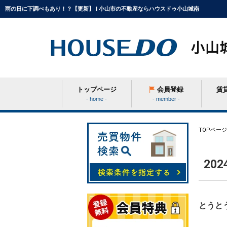
雨の日に下調べもあり！？【更新】 | 小山市の不動産ならハウスドゥ小山城南
トップページ
会員登録
賃
- home -
- member -
条件から探す
TOPページ
20
学区から探す
町名から探す
とうと