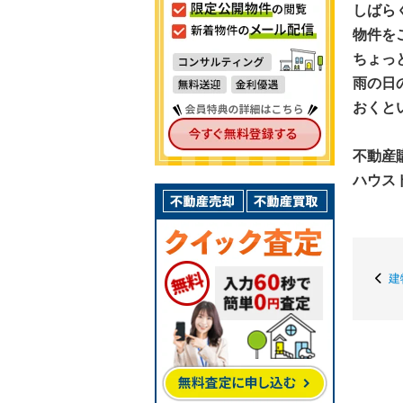
しばら
物件を
ちょっ
雨の日
おくと
不動産
ハウス
建