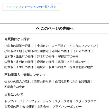
＜＜ インフォメーションの一覧へ戻る
このページの先頭へ
売買物件から探す
小山市の新築一戸建て
小山市の中古一戸建て
小山市のマンション
小山市の土地
小山市の分譲住宅
小山市の物件
下野市の物件
栃木市・壬生町の物件
野木町の物件
宇都宮市の物件
佐野市・足利市の物件
鹿沼市の物件
真岡・上三川町の物件
栃木市・壬生町の物件
結城市・筑西市の物件
栃木県北部の物件
不動産購入・売却コンテンツ
住まいの購入の流れ
賃貸vs持ち家
住宅取得時にかかる諸費用
不動産売却査定
当社について
トップページ
インフォメーション
スタッフ紹介
スタッフブログ
お客様の声
会社概要
お問合せ
プライバシーポリシー