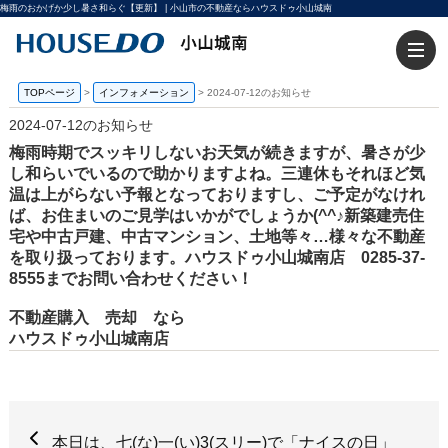
梅雨のおかげか少し暑さ和らぐ【更新】 | 小山市の不動産ならハウスドゥ小山城南
TOPページ
>
インフォメーション
>
2024-07-12のお知らせ
2024-07-12のお知らせ
梅雨時期でスッキリしないお天気が続きますが、暑さが少
し和らいでいるので助かりますよね。三連休もそれほど気
温は上がらない予報となっておりますし、ご予定がなけれ
ば、お住まいのご見学はいかがでしょうか(^^♪新築建売住
宅や中古戸建、中古マンション、土地等々…様々な不動産
を取り扱っております。ハウスドゥ小山城南店 0285-37-
8555までお問い合わせください！
不動産購入 売却 なら
ハウスドゥ小山城南店
本日は、七(な)一(い)3(スリー)で「ナイスの日」