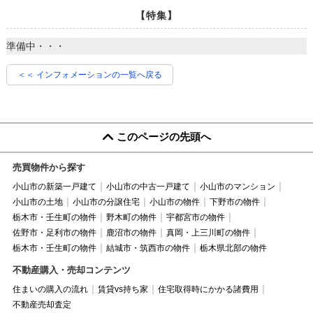
【特集】
準備中・・・
＜＜ インフォメーションの一覧へ戻る
このページの先頭へ
売買物件から探す
小山市の新築一戸建て
小山市の中古一戸建て
小山市のマンション
小山市の土地
小山市の分譲住宅
小山市の物件
下野市の物件
栃木市・壬生町の物件
野木町の物件
宇都宮市の物件
佐野市・足利市の物件
鹿沼市の物件
真岡・上三川町の物件
栃木市・壬生町の物件
結城市・筑西市の物件
栃木県北部の物件
不動産購入・売却コンテンツ
住まいの購入の流れ
賃貸vs持ち家
住宅取得時にかかる諸費用
不動産売却査定