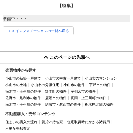
【特集】
準備中・・・
＜＜ インフォメーションの一覧へ戻る
このページの先頭へ
売買物件から探す
小山市の新築一戸建て
小山市の中古一戸建て
小山市のマンション
小山市の土地
小山市の分譲住宅
小山市の物件
下野市の物件
栃木市・壬生町の物件
野木町の物件
宇都宮市の物件
佐野市・足利市の物件
鹿沼市の物件
真岡・上三川町の物件
栃木市・壬生町の物件
結城市・筑西市の物件
栃木県北部の物件
不動産購入・売却コンテンツ
住まいの購入の流れ
賃貸vs持ち家
住宅取得時にかかる諸費用
不動産売却査定