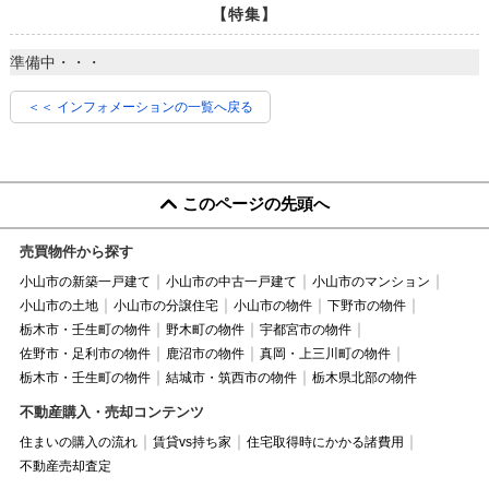
【特集】
準備中・・・
＜＜ インフォメーションの一覧へ戻る
このページの先頭へ
売買物件から探す
小山市の新築一戸建て
小山市の中古一戸建て
小山市のマンション
小山市の土地
小山市の分譲住宅
小山市の物件
下野市の物件
栃木市・壬生町の物件
野木町の物件
宇都宮市の物件
佐野市・足利市の物件
鹿沼市の物件
真岡・上三川町の物件
栃木市・壬生町の物件
結城市・筑西市の物件
栃木県北部の物件
不動産購入・売却コンテンツ
住まいの購入の流れ
賃貸vs持ち家
住宅取得時にかかる諸費用
不動産売却査定