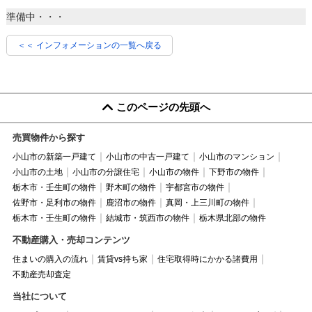
準備中・・・
＜＜ インフォメーションの一覧へ戻る
このページの先頭へ
売買物件から探す
小山市の新築一戸建て
小山市の中古一戸建て
小山市のマンション
小山市の土地
小山市の分譲住宅
小山市の物件
下野市の物件
栃木市・壬生町の物件
野木町の物件
宇都宮市の物件
佐野市・足利市の物件
鹿沼市の物件
真岡・上三川町の物件
栃木市・壬生町の物件
結城市・筑西市の物件
栃木県北部の物件
不動産購入・売却コンテンツ
住まいの購入の流れ
賃貸vs持ち家
住宅取得時にかかる諸費用
不動産売却査定
当社について