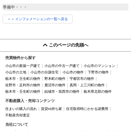
準備中・・・
＜＜ インフォメーションの一覧へ戻る
このページの先頭へ
売買物件から探す
小山市の新築一戸建て
小山市の中古一戸建て
小山市のマンション
小山市の土地
小山市の分譲住宅
小山市の物件
下野市の物件
栃木市・壬生町の物件
野木町の物件
宇都宮市の物件
佐野市・足利市の物件
鹿沼市の物件
真岡・上三川町の物件
栃木市・壬生町の物件
結城市・筑西市の物件
栃木県北部の物件
不動産購入・売却コンテンツ
住まいの購入の流れ
賃貸vs持ち家
住宅取得時にかかる諸費用
不動産売却査定
当社について