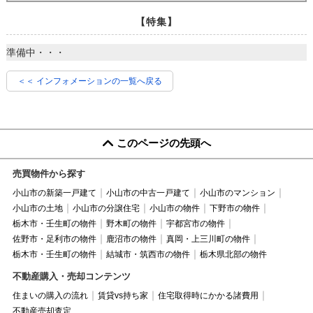
【特集】
準備中・・・
＜＜ インフォメーションの一覧へ戻る
このページの先頭へ
売買物件から探す
小山市の新築一戸建て
小山市の中古一戸建て
小山市のマンション
小山市の土地
小山市の分譲住宅
小山市の物件
下野市の物件
栃木市・壬生町の物件
野木町の物件
宇都宮市の物件
佐野市・足利市の物件
鹿沼市の物件
真岡・上三川町の物件
栃木市・壬生町の物件
結城市・筑西市の物件
栃木県北部の物件
不動産購入・売却コンテンツ
住まいの購入の流れ
賃貸vs持ち家
住宅取得時にかかる諸費用
不動産売却査定