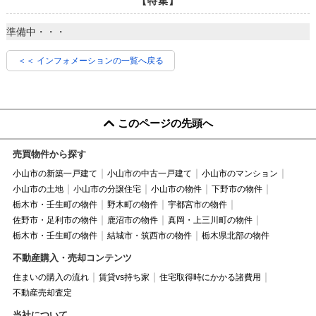
【特集】
準備中・・・
＜＜ インフォメーションの一覧へ戻る
このページの先頭へ
売買物件から探す
小山市の新築一戸建て
小山市の中古一戸建て
小山市のマンション
小山市の土地
小山市の分譲住宅
小山市の物件
下野市の物件
栃木市・壬生町の物件
野木町の物件
宇都宮市の物件
佐野市・足利市の物件
鹿沼市の物件
真岡・上三川町の物件
栃木市・壬生町の物件
結城市・筑西市の物件
栃木県北部の物件
不動産購入・売却コンテンツ
住まいの購入の流れ
賃貸vs持ち家
住宅取得時にかかる諸費用
不動産売却査定
当社について