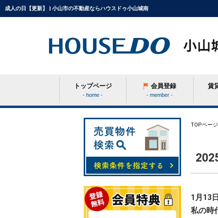
成人の日【更新】 | 小山市の不動産ならハウスドゥ小山城南
トップページ
会員登録
賃
- home -
- member -
条件から探す
TOPページ
20
学区から探す
町名から探す
1月1
私の時