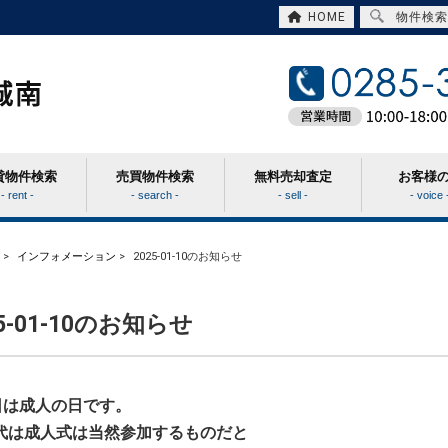
HOME
物件検索
貸物件検索
売買物件検索
無料売却査定
お客様
- rent -
- search -
- sell -
- voice 
>
インフォメーション
>
2025-01-10のお知らせ
25-01-10のお知らせ
3日は成人の日です。
代は成人式は当然参加するものだと