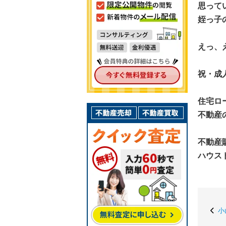
思って
姪っ子
えっ、
祝・成
住宅ロ
不動産
不動産
ハウス
小