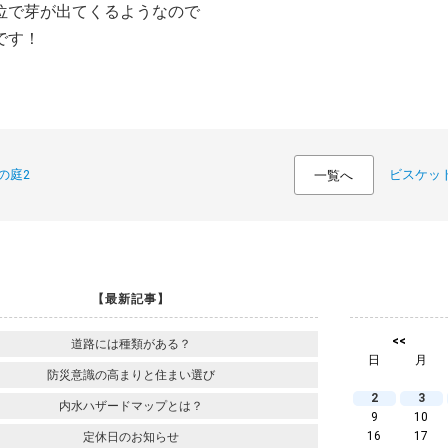
位で芽が出てくるようなので
です！
の庭2
ビスケッ
一覧へ
【最新記事】
<<
道路には種類がある？
日
月
防災意識の高まりと住まい選び
2
3
内水ハザードマップとは？
9
10
16
17
定休日のお知らせ