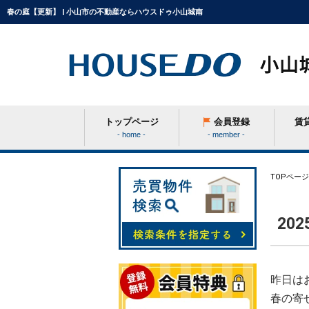
春の庭【更新】 | 小山市の不動産ならハウスドゥ小山城南
トップページ
会員登録
賃
- home -
- member -
条件から探す
TOPページ
20
学区から探す
町名から探す
昨日は
春の寄