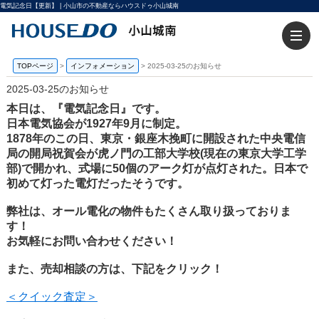
電気記念日【更新】 | 小山市の不動産ならハウスドゥ小山城南
TOPページ
>
インフォメーション
>
2025-03-25のお知らせ
2025-03-25のお知らせ
本日は、『電気記念日』です。
日本電気協会が1927年9月に制定。
1878年のこの日、東京・銀座木挽町に開設された中央電信
局の開局祝賀会が虎ノ門の工部大学校(現在の東京大学工学
部)で開かれ、式場に50個のアーク灯が点灯された。日本で
初めて灯った電灯だったそうです。
弊社は、オール電化の物件もたくさん取り扱っておりま
す！
お気軽にお問い合わせください！
また、売却相談の方は、下記をクリック！
＜クイック査定＞