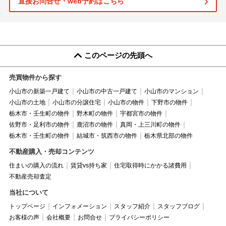
直接お問合せ・web予約はこちら
このページの先頭へ
売買物件から探す
小山市の新築一戸建て
小山市の中古一戸建て
小山市のマンション
小山市の土地
小山市の分譲住宅
小山市の物件
下野市の物件
栃木市・壬生町の物件
野木町の物件
宇都宮市の物件
佐野市・足利市の物件
鹿沼市の物件
真岡・上三川町の物件
栃木市・壬生町の物件
結城市・筑西市の物件
栃木県北部の物件
不動産購入・売却コンテンツ
住まいの購入の流れ
賃貸vs持ち家
住宅取得時にかかる諸費用
不動産売却査定
当社について
トップページ
インフォメーション
スタッフ紹介
スタッフブログ
お客様の声
会社概要
お問合せ
プライバシーポリシー