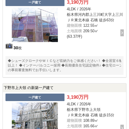
3,190万円
一戸建て
4LDK / 2026年
栃木県河内郡上三川町大字上三川
ＪＲ東北本線 石橋 徒歩63分
建物面積
122.55㎡
土地面積
209.50㎡
(63.37坪)
30
枚
◆シューズクロークやＷＩＣなど収納力をご体感ください！ ◆全居室６帖
以上！ ◆インナーバルコニー採用 ◆長期優良住宅認定物件♪ ◆住宅ローン
の事前審査無料でお手伝いします。
下野市上大領 の新築一戸建て
3,190万円
一戸建て
4LDK / 2026年
栃木県下野市上大領
ＪＲ東北本線 石橋 徒歩15分
建物面積
108.89㎡
土地面積
165.66㎡