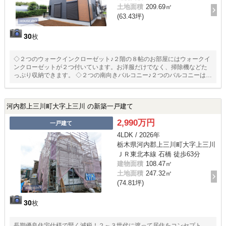
土地面積
209.69㎡
(63.43坪)
30
枚
◇２つのウォークインクローゼット♪２階の８帖のお部屋にはウォークイ
ンクローゼットが２つ付いています。お洋服だけでなく、掃除機などた
っぷり収納できます。 ◇２つの南向きバルコニー♪２つのバルコニーはご
家族全員分の洗濯物が干せます♪また、南道路により日当たり良好で洗濯
物にしっかり日光が当たるのは早乾きにも繋がります。 ◇使い勝手の良
い和室♪リビングを通らずにアクセスできるので客間としても使えます。
河内郡上三川町大字上三川 の新築一戸建て
2,990万円
一戸建て
4LDK / 2026年
栃木県河内郡上三川町大字上三川
ＪＲ東北本線 石橋 徒歩63分
建物面積
108.47㎡
土地面積
247.32㎡
(74.81坪)
30
枚
長期優良住宅仕様で賢く減税！２～３世代に渡って居住をコンセプト