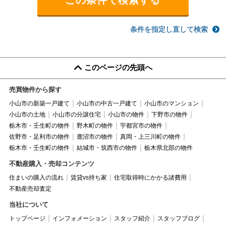
条件を指定し直して検索
このページの先頭へ
売買物件から探す
小山市の新築一戸建て
小山市の中古一戸建て
小山市のマンション
小山市の土地
小山市の分譲住宅
小山市の物件
下野市の物件
栃木市・壬生町の物件
野木町の物件
宇都宮市の物件
佐野市・足利市の物件
鹿沼市の物件
真岡・上三川町の物件
栃木市・壬生町の物件
結城市・筑西市の物件
栃木県北部の物件
不動産購入・売却コンテンツ
住まいの購入の流れ
賃貸vs持ち家
住宅取得時にかかる諸費用
不動産売却査定
当社について
トップページ
インフォメーション
スタッフ紹介
スタッフブログ