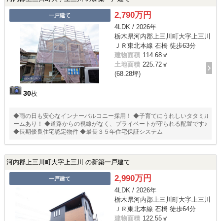
2,790万円
一戸建て
4LDK / 2026年
栃木県河内郡上三川町大字上三川
ＪＲ東北本線 石橋 徒歩63分
建物面積
114.68㎡
土地面積
225.72㎡
(68.28坪)
30
枚
◆雨の日も安心なインナーバルコニー採用！ ◆子育てにうれしいタタミル
ームあり！ ◆道路からの視線がなく、プライベートが守られる配置です♪
◆長期優良住宅認定物件 ◆最長３５年住宅保証システム
河内郡上三川町大字上三川 の新築一戸建て
2,990万円
一戸建て
4LDK / 2026年
栃木県河内郡上三川町大字上三川
ＪＲ東北本線 石橋 徒歩64分
建物面積
122.55㎡