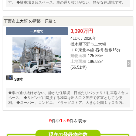
す。 ◆駐車場３台スペース。車の通り抜けがない、静かな住環境です。
下野市上大領 の新築一戸建て
3,390万円
一戸建て
4LDK / 2026年
栃木県下野市上大領
ＪＲ東北本線 石橋 徒歩15分
建物面積
125.86㎡
土地面積
186.82㎡
(56.51坪)
30
枚
◆車の通り抜けがない、静かな住環境、日当たりバッチリ！駐車場３台ス
ペース。 ◆リビングに隣接する和室は出入口２箇所で客室としても便
利。 ◆スーパー、コンビニ、ドラッグストア、大きな公園１キロ圏内で
す。
9
1～9
件中
件を表示
現在の登録物件数