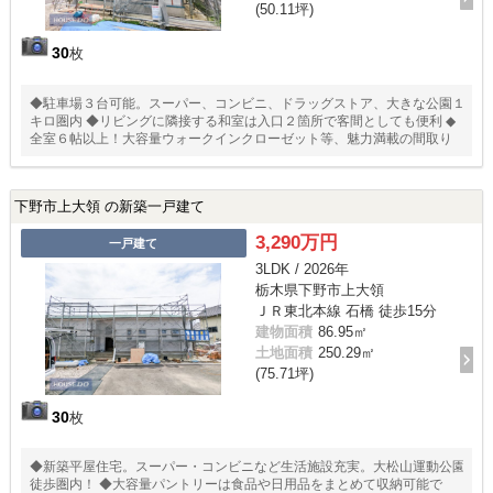
(50.11坪)
30
枚
◆駐車場３台可能。スーパー、コンビニ、ドラッグストア、大きな公園１
キロ圏内 ◆リビングに隣接する和室は入口２箇所で客間としても便利 ◆
全室６帖以上！大容量ウォークインクローゼット等、魅力満載の間取り
下野市上大領 の新築一戸建て
3,290万円
一戸建て
3LDK / 2026年
栃木県下野市上大領
ＪＲ東北本線 石橋 徒歩15分
建物面積
86.95㎡
土地面積
250.29㎡
(75.71坪)
30
枚
◆新築平屋住宅。スーパー・コンビニなど生活施設充実。大松山運動公園
徒歩圏内！ ◆大容量パントリーは食品や日用品をまとめて収納可能で