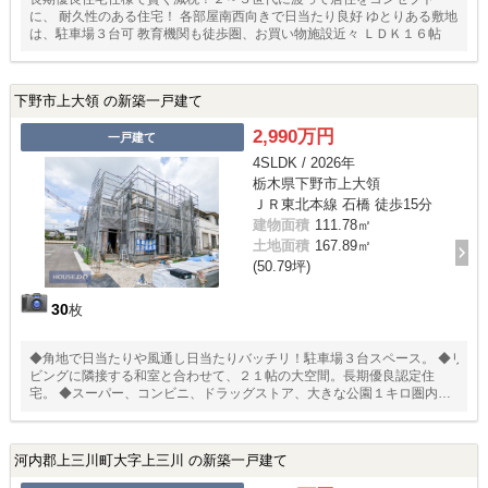
に、 耐久性のある住宅！ 各部屋南西向きで日当たり良好 ゆとりある敷地
は、駐車場３台可 教育機関も徒歩圏、お買い物施設近々 ＬＤＫ１６帖
下野市上大領 の新築一戸建て
2,990万円
一戸建て
4SLDK / 2026年
栃木県下野市上大領
ＪＲ東北本線 石橋 徒歩15分
建物面積
111.78㎡
土地面積
167.89㎡
(50.79坪)
30
枚
◆角地で日当たりや風通し日当たりバッチリ！駐車場３台スペース。 ◆リ
ビングに隣接する和室と合わせて、２１帖の大空間。長期優良認定住
宅。 ◆スーパー、コンビニ、ドラッグストア、大きな公園１キロ圏内で
す。
河内郡上三川町大字上三川 の新築一戸建て