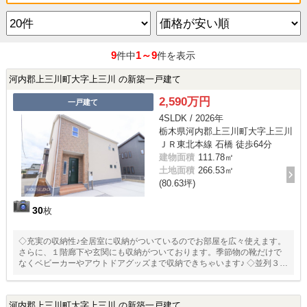
9
1～9
件中
件を表示
河内郡上三川町大字上三川 の新築一戸建て
2,590万円
一戸建て
4SLDK / 2026年
栃木県河内郡上三川町大字上三川
ＪＲ東北本線 石橋 徒歩64分
建物面積
111.78㎡
土地面積
266.53㎡
(80.63坪)
30
枚
◇充実の収納性♪全居室に収納がついているのでお部屋を広々使えます。
さらに、１階廊下や玄関にも収納がついております。季節物の靴だけで
なくベビーカーやアウトドアグッズまで収納できちゃいます♪ ◇並列３台
駐車可能♪並列３台駐車スペースは使い勝手バッチリ！お車の出し入れが
スムーズになり、朝や夜の入れ替えがなくなります♪ご夫婦の２台分のほ
か、１台分は来客用としても使えます
河内郡上三川町大字上三川 の新築一戸建て