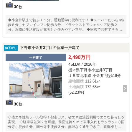
30
枚
◆小金井駅まで徒歩１１分、通勤通学に便利です！ ◆スーパーたいらや徒
歩５分、セブンイレブン徒歩３分、ドラックストアウェルシア徒歩２
分。近隣に生活施設が充実した住みやすい立地。 ◆家族で共有できる広
い納戸スペース。荷物が増えても安心ですね。 ◆庭やバルコニーが道路
に面していないため、通行人の人目が気になりにくく、落ち着いた空間
をつくりやすくなります。
下野市小金井3丁目の新築一戸建て
値下がり
2,490万円
一戸建て
4SLDK / 2026年
栃木県下野市小金井3丁目
ＪＲ東北本線 小金井 徒歩19分
建物面積
112.61㎡
土地面積
172.65㎡
(52.23坪)
30
枚
◇省エネ性能ラベル取得！都市ガス、省エネ給湯器利用でエコな暮らしを
実現。 ◇駐車場並列２台可能。前面道路９ｍで車庫入れもラクラク♪ ◇国
分寺小徒歩５分、国分寺中徒歩３分。無理なく通学できて、親御様も安
心ですね！ ◇家族で共有できるストレージルーム。季節物や思い出の品