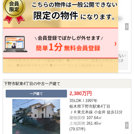
1,399万円
/ -
栃木県下野市小金井
ＪＲ東北本線 小金井 徒歩20分
建物面積
-
16
枚
◆小金井駅まで徒歩２０分圏内の生活しやすい住環境♪ ◆建築条件がない
のでお好きなメーカーで建築可能！ ◆メーカーのご提案もお任せくださ
い。 ◆国分寺小中エリア ◆スーパーコンビニ徒歩約１０分
下野市駅東4丁目の中古一戸建て
2,380万円
一戸建て
3SLDK / 1997年
栃木県下野市駅東4丁目
ＪＲ東北本線 小金井 徒歩11分
建物面積
107.64㎡
土地面積
261.40㎡
(79.07坪)