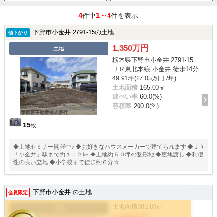
4
1～4
件中
件を表示
下野市小金井 2791-15の土地
値下がり
1,350万円
土地
栃木県下野市小金井 2791-15
ＪＲ東北本線 小金井 徒歩14分
49.91坪(27.05万円 /坪)
土地面積
165.00㎡
建ぺい率
60.0(%)
容積率
200.0(%)
15
枚
◆土地セミナー開催中♪ ◆お好きなハウスメーカーで建てられます ◆ＪＲ
「小金井」駅まで約１．２㎞ ◆土地約５０坪の整形地 ◆更地渡し ◆利便
性の良い立地 ◆小学校まで徒歩約６分☆
下野市小金井 の土地
会員限定
土地面積
389.00㎡
土地