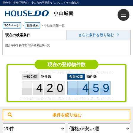
国分寺中学校(下野市)｜小山市の不動産ならハウスドゥ小山城南
TOPページ
>
物件検索
>
不動産情報一覧
現在の検索条件
さらに条件を絞り込む
国分寺中学校(下野市)の検索結果一覧
現在の登録物件数
420
459
条件を絞り込む