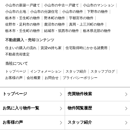
小山市の新築一戸建て
小山市の中古一戸建て
小山市のマンション
小山市の土地
小山市の分譲住宅
小山市の物件
下野市の物件
栃木市・壬生町の物件
野木町の物件
宇都宮市の物件
佐野市・足利市の物件
鹿沼市の物件
真岡・上三川町の物件
栃木市・壬生町の物件
結城市・筑西市の物件
栃木県北部の物件
不動産購入・売却コンテンツ
住まいの購入の流れ
賃貸vs持ち家
住宅取得時にかかる諸費用
不動産売却査定
当社について
トップページ
インフォメーション
スタッフ紹介
スタッフブログ
お客様の声
会社概要
お問合せ
プライバシーポリシー
トップページ
売買物件検索
お気に入り物件一覧
物件閲覧履歴
お客様の声
スタッフ紹介