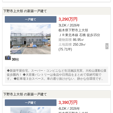
下野市上大領 の新築一戸建て
3,290万円
一戸建て
3LDK / 2026年
栃木県下野市上大領
ＪＲ東北本線 石橋 徒歩15分
建物面積
86.95㎡
土地面積
250.29㎡
(75.71坪)
30
枚
◆新築平屋住宅。スーパー・コンビニなど生活施設充実。大松山運動公園
徒歩圏内！ ◆大容量パントリーは食品や日用品をまとめて収納可能で
す。 ◆駐車場３台スペース。車の通り抜けがない、静かな住環境です。
下野市上大領 の新築一戸建て
3,390万円
一戸建て
4LDK / 2026年