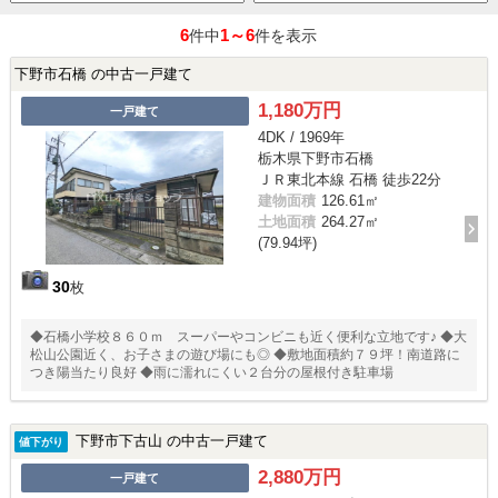
6
1～6
件中
件を表示
下野市石橋 の中古一戸建て
1,180万円
一戸建て
4DK / 1969年
栃木県下野市石橋
ＪＲ東北本線 石橋 徒歩22分
建物面積
126.61㎡
土地面積
264.27㎡
(79.94坪)
30
枚
◆石橋小学校８６０ｍ スーパーやコンビニも近く便利な立地です♪ ◆大
松山公園近く、お子さまの遊び場にも◎ ◆敷地面積約７９坪！南道路に
つき陽当たり良好 ◆雨に濡れにくい２台分の屋根付き駐車場
下野市下古山 の中古一戸建て
値下がり
2,880万円
一戸建て