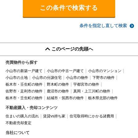
条件を指定し直して検索
このページの先頭へ
売買物件から探す
小山市の新築一戸建て
小山市の中古一戸建て
小山市のマンション
小山市の土地
小山市の分譲住宅
小山市の物件
下野市の物件
栃木市・壬生町の物件
野木町の物件
宇都宮市の物件
佐野市・足利市の物件
鹿沼市の物件
真岡・上三川町の物件
栃木市・壬生町の物件
結城市・筑西市の物件
栃木県北部の物件
不動産購入・売却コンテンツ
住まいの購入の流れ
賃貸vs持ち家
住宅取得時にかかる諸費用
不動産売却査定
当社について