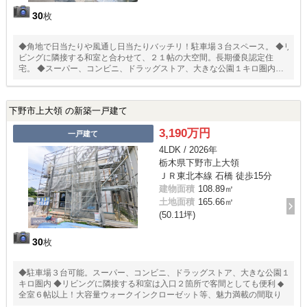
30
枚
◆角地で日当たりや風通し日当たりバッチリ！駐車場３台スペース。 ◆リ
ビングに隣接する和室と合わせて、２１帖の大空間。長期優良認定住
宅。 ◆スーパー、コンビニ、ドラッグストア、大きな公園１キロ圏内で
す。
下野市上大領 の新築一戸建て
3,190万円
一戸建て
4LDK / 2026年
栃木県下野市上大領
ＪＲ東北本線 石橋 徒歩15分
建物面積
108.89㎡
土地面積
165.66㎡
(50.11坪)
30
枚
◆駐車場３台可能。スーパー、コンビニ、ドラッグストア、大きな公園１
キロ圏内 ◆リビングに隣接する和室は入口２箇所で客間としても便利 ◆
全室６帖以上！大容量ウォークインクローゼット等、魅力満載の間取り