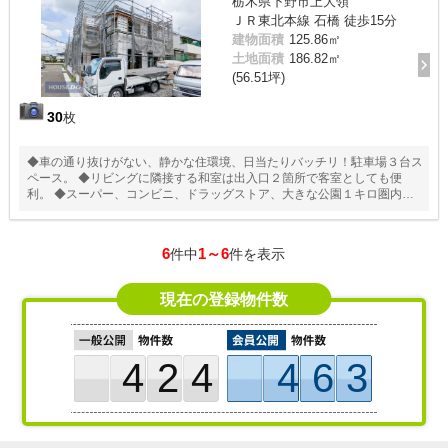
栃木県下野市上大領
ＪＲ東北本線 石橋 徒歩15分
建物面積
125.86㎡
土地面積
186.82㎡
(56.51坪)
30
枚
◆車の通り抜けがない、静かな住環境、日当たりバッチリ！駐車場３台ス
ペース。 ◆リビングに隣接する和室は出入口２箇所で客室としても便
利。 ◆スーパー、コンビニ、ドラッグストア、大きな公園１キロ圏内で
す。
6
1～6
件中
件を表示
現在の登録物件数
424
463