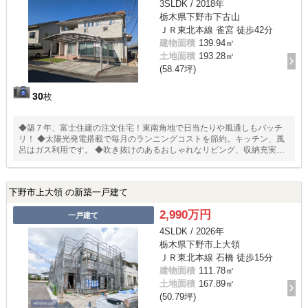
3SLDK / 2018年
栃木県下野市下古山
ＪＲ東北本線 雀宮 徒歩42分
建物面積
139.94㎡
土地面積
193.28㎡
(58.47坪)
30
枚
◆築７年、富士住建の注文住宅！東南角地で日当たりや風通しもバッチ
リ！ ◆太陽光発電搭載で毎月のランニングコストを節約。キッチン、風
呂はガス利用です。 ◆吹き抜けのあるおしゃれなリビング、収納充実の
間取り。 ◆駐車場並列３台可能。前面道路６ｍで車庫入れもラクラク♪
下野市上大領 の新築一戸建て
2,990万円
一戸建て
4SLDK / 2026年
栃木県下野市上大領
ＪＲ東北本線 石橋 徒歩15分
建物面積
111.78㎡
土地面積
167.89㎡
(50.79坪)