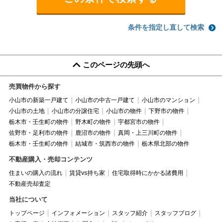
条件を指定し直して検索
このページの先頭へ
売買物件から探す
小山市の新築一戸建て
小山市の中古一戸建て
小山市のマンション
小山市の土地
小山市の分譲住宅
小山市の物件
下野市の物件
栃木市・壬生町の物件
野木町の物件
宇都宮市の物件
佐野市・足利市の物件
鹿沼市の物件
真岡・上三川町の物件
栃木市・壬生町の物件
結城市・筑西市の物件
栃木県北部の物件
不動産購入・売却コンテンツ
住まいの購入の流れ
賃貸vs持ち家
住宅取得時にかかる諸費用
不動産売却査定
当社について
トップページ
インフォメーション
スタッフ紹介
スタッフブログ