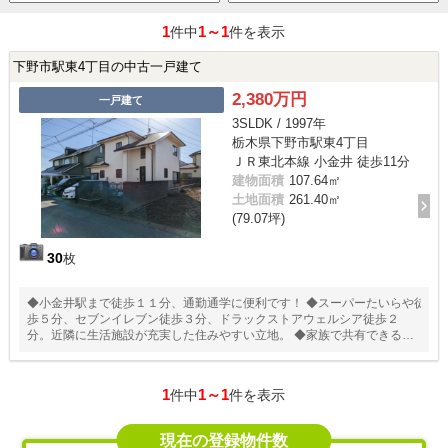
1
1～1
件中
件を表示
下野市駅東4丁目の中古一戸建て
2,380万円
一戸建て
3SLDK / 1997年
栃木県下野市駅東4丁目
ＪＲ東北本線 小金井 徒歩11分
建物面積
107.64㎡
土地面積
261.40㎡
(79.07坪)
30
枚
◆小金井駅まで徒歩１１分、通勤通学に便利です！ ◆スーパーたいらや徒
歩５分、セブンイレブン徒歩３分、ドラックストアウェルシア徒歩２
分。近隣に生活施設が充実した住みやすい立地。 ◆家族で共有できる広
い納戸スペース。荷物が増えても安心ですね。 ◆庭やバルコニーが道路
に面していないため、通行人の人目が気になりにくく、落ち着いた空間
をつくりやすくなります。
1
1～1
件中
件を表示
現在の登録物件数