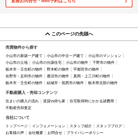
直接お問合せ・web予約はこちら
このページの先頭へ
売買物件から探す
小山市の新築一戸建て
小山市の中古一戸建て
小山市のマンション
小山市の土地
小山市の分譲住宅
小山市の物件
下野市の物件
栃木市・壬生町の物件
野木町の物件
宇都宮市の物件
佐野市・足利市の物件
鹿沼市の物件
真岡・上三川町の物件
栃木市・壬生町の物件
結城市・筑西市の物件
栃木県北部の物件
不動産購入・売却コンテンツ
住まいの購入の流れ
賃貸vs持ち家
住宅取得時にかかる諸費用
不動産売却査定
当社について
トップページ
インフォメーション
スタッフ紹介
スタッフブログ
お客様の声
会社概要
お問合せ
プライバシーポリシー