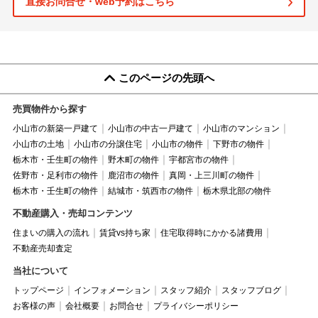
直接お問合せ・web予約はこちら
このページの先頭へ
売買物件から探す
小山市の新築一戸建て
小山市の中古一戸建て
小山市のマンション
小山市の土地
小山市の分譲住宅
小山市の物件
下野市の物件
栃木市・壬生町の物件
野木町の物件
宇都宮市の物件
佐野市・足利市の物件
鹿沼市の物件
真岡・上三川町の物件
栃木市・壬生町の物件
結城市・筑西市の物件
栃木県北部の物件
不動産購入・売却コンテンツ
住まいの購入の流れ
賃貸vs持ち家
住宅取得時にかかる諸費用
不動産売却査定
当社について
トップページ
インフォメーション
スタッフ紹介
スタッフブログ
お客様の声
会社概要
お問合せ
プライバシーポリシー