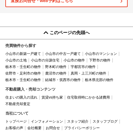
直接お問合せ・web予約はこちら
このページの先頭へ
売買物件から探す
小山市の新築一戸建て
小山市の中古一戸建て
小山市のマンション
小山市の土地
小山市の分譲住宅
小山市の物件
下野市の物件
栃木市・壬生町の物件
野木町の物件
宇都宮市の物件
佐野市・足利市の物件
鹿沼市の物件
真岡・上三川町の物件
栃木市・壬生町の物件
結城市・筑西市の物件
栃木県北部の物件
不動産購入・売却コンテンツ
住まいの購入の流れ
賃貸vs持ち家
住宅取得時にかかる諸費用
不動産売却査定
当社について
トップページ
インフォメーション
スタッフ紹介
スタッフブログ
お客様の声
会社概要
お問合せ
プライバシーポリシー