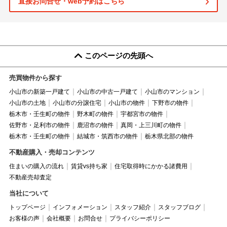
直接お問合せ・web予約はこちら
このページの先頭へ
売買物件から探す
小山市の新築一戸建て
小山市の中古一戸建て
小山市のマンション
小山市の土地
小山市の分譲住宅
小山市の物件
下野市の物件
栃木市・壬生町の物件
野木町の物件
宇都宮市の物件
佐野市・足利市の物件
鹿沼市の物件
真岡・上三川町の物件
栃木市・壬生町の物件
結城市・筑西市の物件
栃木県北部の物件
不動産購入・売却コンテンツ
住まいの購入の流れ
賃貸vs持ち家
住宅取得時にかかる諸費用
不動産売却査定
当社について
トップページ
インフォメーション
スタッフ紹介
スタッフブログ
お客様の声
会社概要
お問合せ
プライバシーポリシー