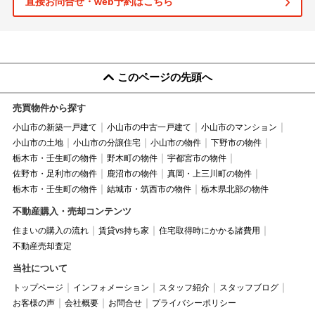
直接お問合せ・web予約はこちら
このページの先頭へ
売買物件から探す
小山市の新築一戸建て
小山市の中古一戸建て
小山市のマンション
小山市の土地
小山市の分譲住宅
小山市の物件
下野市の物件
栃木市・壬生町の物件
野木町の物件
宇都宮市の物件
佐野市・足利市の物件
鹿沼市の物件
真岡・上三川町の物件
栃木市・壬生町の物件
結城市・筑西市の物件
栃木県北部の物件
不動産購入・売却コンテンツ
住まいの購入の流れ
賃貸vs持ち家
住宅取得時にかかる諸費用
不動産売却査定
当社について
トップページ
インフォメーション
スタッフ紹介
スタッフブログ
お客様の声
会社概要
お問合せ
プライバシーポリシー