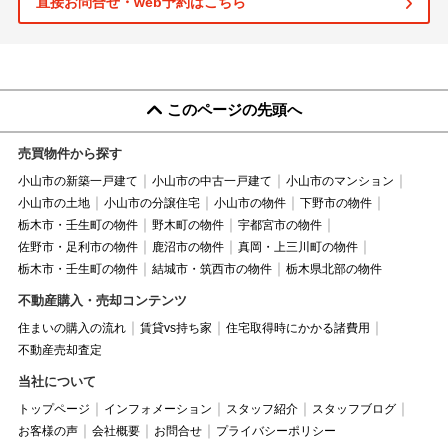
直接お問合せ・web予約はこちら
このページの先頭へ
売買物件から探す
小山市の新築一戸建て
小山市の中古一戸建て
小山市のマンション
小山市の土地
小山市の分譲住宅
小山市の物件
下野市の物件
栃木市・壬生町の物件
野木町の物件
宇都宮市の物件
佐野市・足利市の物件
鹿沼市の物件
真岡・上三川町の物件
栃木市・壬生町の物件
結城市・筑西市の物件
栃木県北部の物件
不動産購入・売却コンテンツ
住まいの購入の流れ
賃貸vs持ち家
住宅取得時にかかる諸費用
不動産売却査定
当社について
トップページ
インフォメーション
スタッフ紹介
スタッフブログ
お客様の声
会社概要
お問合せ
プライバシーポリシー