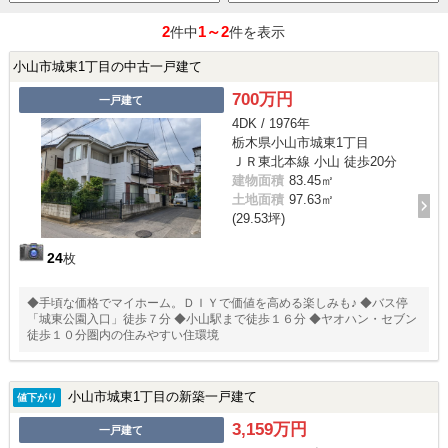
2
1～2
件中
件を表示
小山市城東1丁目の中古一戸建て
700万円
一戸建て
4DK / 1976年
栃木県小山市城東1丁目
ＪＲ東北本線 小山 徒歩20分
建物面積
83.45㎡
土地面積
97.63㎡
(29.53坪)
24
枚
◆手頃な価格でマイホーム。ＤＩＹで価値を高める楽しみも♪ ◆バス停
「城東公園入口」徒歩７分 ◆小山駅まで徒歩１６分 ◆ヤオハン・セブン
徒歩１０分圏内の住みやすい住環境
小山市城東1丁目の新築一戸建て
値下がり
3,159万円
一戸建て