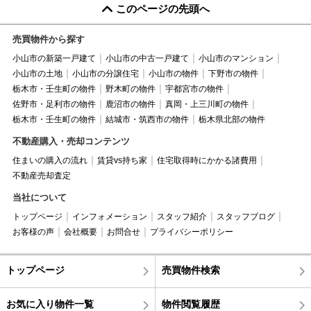
このページの先頭へ
売買物件から探す
小山市の新築一戸建て
小山市の中古一戸建て
小山市のマンション
小山市の土地
小山市の分譲住宅
小山市の物件
下野市の物件
栃木市・壬生町の物件
野木町の物件
宇都宮市の物件
佐野市・足利市の物件
鹿沼市の物件
真岡・上三川町の物件
栃木市・壬生町の物件
結城市・筑西市の物件
栃木県北部の物件
不動産購入・売却コンテンツ
住まいの購入の流れ
賃貸vs持ち家
住宅取得時にかかる諸費用
不動産売却査定
当社について
トップページ
インフォメーション
スタッフ紹介
スタッフブログ
お客様の声
会社概要
お問合せ
プライバシーポリシー
トップページ
売買物件検索
お気に入り物件一覧
物件閲覧履歴