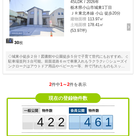
4SLDK / 2026年
栃木県小山市城東1丁目
ＪＲ東北本線 小山 徒歩20分
建物面積
113.97㎡
土地面積
178.41㎡
(53.97坪)
30
枚
◇城東小徒歩２分！図書館や公園徒歩５分で子育て世代にもおすすめ。 ◇
駐車場並列３台可能。前面道路６ｍで車庫入れもラクラク♪ ◇シューズイ
ンクロークはアウトドア用品やベビーカー等、外で汚れたものもスッキ
リ収納 ◇２階西側洋室は広々１０．２帖。寝室としてだけでなく、生活
空間としても便利
2
1～2
件中
件を表示
現在の登録物件数
422
461