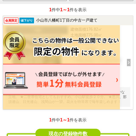
1
1～1
件中
件を表示
小山市八幡町1丁目の中古一戸建て
会員限定
値下がり
建物面積
176.82㎡
一戸建て
土地面積
775.00㎡
4,490万円
5LDK / 1994年
栃木県小山市八幡町1丁目
ＪＲ東北本線 小山 徒歩20分
30
枚
★一条工務店施工。思川左岸の上に建ち、眺望が素晴らしい自然豊かな
立地。 ★二世帯住宅としてもおすすめ。小山駅徒歩２０分。 ★思川、那
須連山、日光連山、浅間山が一望。花火を特等席で毎年楽しめます！
1
1～1
件中
件を表示
現在の登録物件数