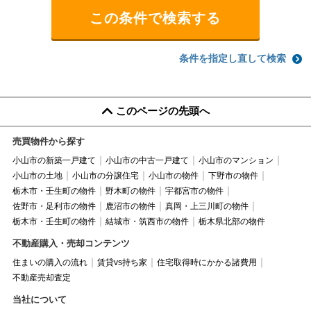
条件を指定し直して検索
このページの先頭へ
売買物件から探す
小山市の新築一戸建て
小山市の中古一戸建て
小山市のマンション
小山市の土地
小山市の分譲住宅
小山市の物件
下野市の物件
栃木市・壬生町の物件
野木町の物件
宇都宮市の物件
佐野市・足利市の物件
鹿沼市の物件
真岡・上三川町の物件
栃木市・壬生町の物件
結城市・筑西市の物件
栃木県北部の物件
不動産購入・売却コンテンツ
住まいの購入の流れ
賃貸vs持ち家
住宅取得時にかかる諸費用
不動産売却査定
当社について