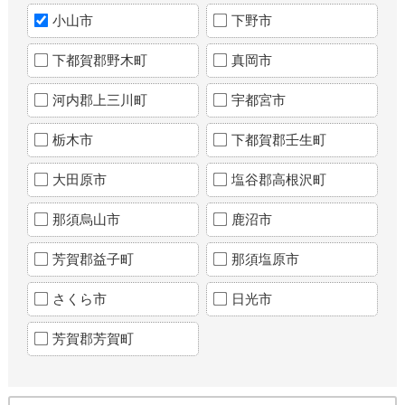
小山市
下野市
下都賀郡野木町
真岡市
河内郡上三川町
宇都宮市
栃木市
下都賀郡壬生町
大田原市
塩谷郡高根沢町
那須烏山市
鹿沼市
芳賀郡益子町
那須塩原市
さくら市
日光市
芳賀郡芳賀町