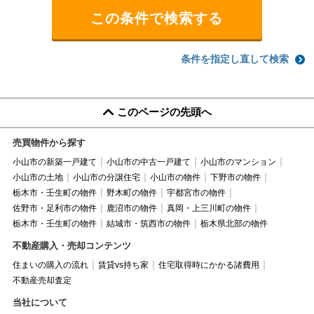
条件を指定し直して検索
このページの先頭へ
売買物件から探す
小山市の新築一戸建て
小山市の中古一戸建て
小山市のマンション
小山市の土地
小山市の分譲住宅
小山市の物件
下野市の物件
栃木市・壬生町の物件
野木町の物件
宇都宮市の物件
佐野市・足利市の物件
鹿沼市の物件
真岡・上三川町の物件
栃木市・壬生町の物件
結城市・筑西市の物件
栃木県北部の物件
不動産購入・売却コンテンツ
住まいの購入の流れ
賃貸vs持ち家
住宅取得時にかかる諸費用
不動産売却査定
当社について