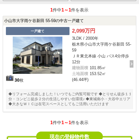
1
1～1
件中
件を表示
小山市大字雨ケ谷新田 55-59の中古一戸建て
2,099万円
一戸建て
3LDK / 2000年
栃木県小山市大字雨ケ谷新田 55-
59
ＪＲ東北本線 小山 バス4分停歩
12分
建物面積
101.85㎡
土地面積
153.52㎡
(46.44坪)
30
枚
◆リフォーム完成しました！いつでもご内覧可能です ◆とりせん徒歩１１
分・コンビニ徒歩２分の生活しやすい住環境♪ ◆東城南小・大谷中エリア
◆大きなＷＩＣは在宅スペースとしてもご活用いただけます
1
1～1
件中
件を表示
現在の登録物件数