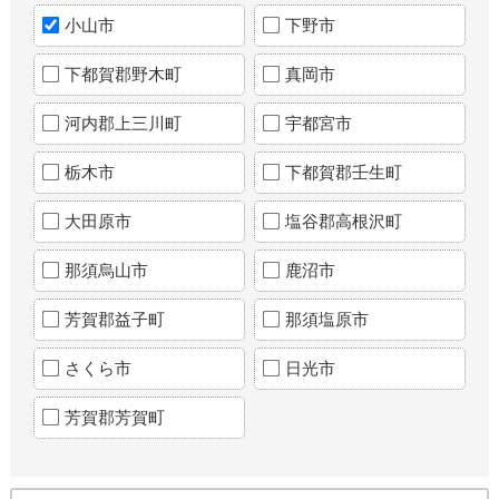
小山市
下野市
下都賀郡野木町
真岡市
河内郡上三川町
宇都宮市
栃木市
下都賀郡壬生町
大田原市
塩谷郡高根沢町
那須烏山市
鹿沼市
芳賀郡益子町
那須塩原市
さくら市
日光市
芳賀郡芳賀町