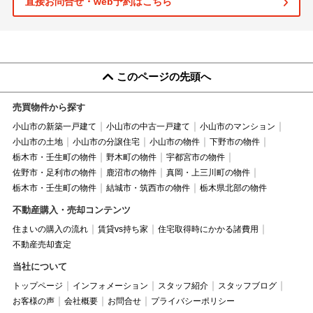
直接お問合せ・web予約はこちら
このページの先頭へ
売買物件から探す
小山市の新築一戸建て
小山市の中古一戸建て
小山市のマンション
小山市の土地
小山市の分譲住宅
小山市の物件
下野市の物件
栃木市・壬生町の物件
野木町の物件
宇都宮市の物件
佐野市・足利市の物件
鹿沼市の物件
真岡・上三川町の物件
栃木市・壬生町の物件
結城市・筑西市の物件
栃木県北部の物件
不動産購入・売却コンテンツ
住まいの購入の流れ
賃貸vs持ち家
住宅取得時にかかる諸費用
不動産売却査定
当社について
トップページ
インフォメーション
スタッフ紹介
スタッフブログ
お客様の声
会社概要
お問合せ
プライバシーポリシー