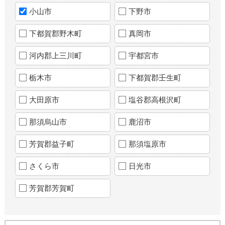
小山市
下野市
下都賀郡野木町
真岡市
河内郡上三川町
宇都宮市
栃木市
下都賀郡壬生町
大田原市
塩谷郡高根沢町
那須烏山市
鹿沼市
芳賀郡益子町
那須塩原市
さくら市
日光市
芳賀郡芳賀町