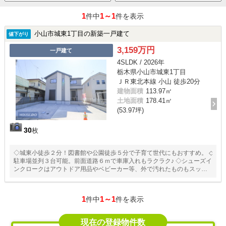
1
1～1
件中
件を表示
小山市城東1丁目の新築一戸建て
値下がり
3,159万円
一戸建て
4SLDK / 2026年
栃木県小山市城東1丁目
ＪＲ東北本線 小山 徒歩20分
建物面積
113.97㎡
土地面積
178.41㎡
(53.97坪)
30
枚
◇城東小徒歩２分！図書館や公園徒歩５分で子育て世代にもおすすめ。 ◇
駐車場並列３台可能。前面道路６ｍで車庫入れもラクラク♪ ◇シューズイ
ンクロークはアウトドア用品やベビーカー等、外で汚れたものもスッキ
リ収納 ◇２階西側洋室は広々１０．２帖。寝室としてだけでなく、生活
空間としても便利
1
1～1
件中
件を表示
現在の登録物件数