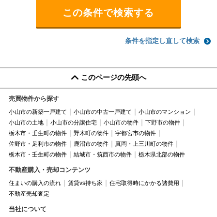
条件を指定し直して検索
このページの先頭へ
売買物件から探す
小山市の新築一戸建て
小山市の中古一戸建て
小山市のマンション
小山市の土地
小山市の分譲住宅
小山市の物件
下野市の物件
栃木市・壬生町の物件
野木町の物件
宇都宮市の物件
佐野市・足利市の物件
鹿沼市の物件
真岡・上三川町の物件
栃木市・壬生町の物件
結城市・筑西市の物件
栃木県北部の物件
不動産購入・売却コンテンツ
住まいの購入の流れ
賃貸vs持ち家
住宅取得時にかかる諸費用
不動産売却査定
当社について