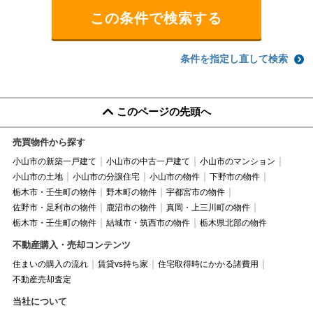
条件を指定し直して検索
このページの先頭へ
売買物件から探す
小山市の新築一戸建て
小山市の中古一戸建て
小山市のマンション
小山市の土地
小山市の分譲住宅
小山市の物件
下野市の物件
栃木市・壬生町の物件
野木町の物件
宇都宮市の物件
佐野市・足利市の物件
鹿沼市の物件
真岡・上三川町の物件
栃木市・壬生町の物件
結城市・筑西市の物件
栃木県北部の物件
不動産購入・売却コンテンツ
住まいの購入の流れ
賃貸vs持ち家
住宅取得時にかかる諸費用
不動産売却査定
当社について