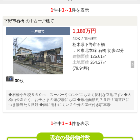
1
1～1
件中
件を表示
下野市石橋 の中古一戸建て
1,180万円
一戸建て
4DK / 1969年
栃木県下野市石橋
ＪＲ東北本線 石橋 徒歩22分
建物面積
126.61㎡
土地面積
264.27㎡
(79.94坪)
30
枚
◆石橋小学校８６０ｍ スーパーやコンビニも近く便利な立地です♪ ◆大
松山公園近く、お子さまの遊び場にも◎ ◆敷地面積約７９坪！南道路に
つき陽当たり良好 ◆雨に濡れにくい２台分の屋根付き駐車場
1
1～1
件中
件を表示
現在の登録物件数