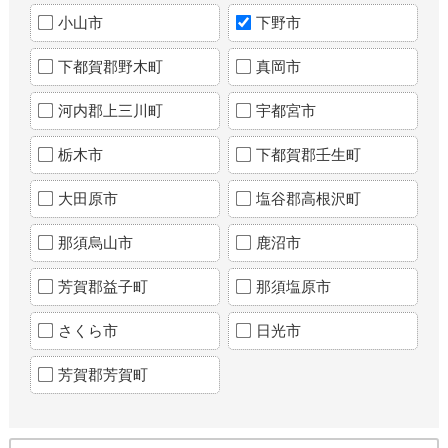
小山市
下野市
下都賀郡野木町
真岡市
河内郡上三川町
宇都宮市
栃木市
下都賀郡壬生町
大田原市
塩谷郡高根沢町
那須烏山市
鹿沼市
芳賀郡益子町
那須塩原市
さくら市
日光市
芳賀郡芳賀町