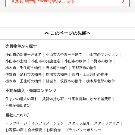
直接お問合せ・web予約はこちら
このページの先頭へ
売買物件から探す
小山市の新築一戸建て
小山市の中古一戸建て
小山市のマンション
小山市の土地
小山市の分譲住宅
小山市の物件
下野市の物件
栃木市・壬生町の物件
野木町の物件
宇都宮市の物件
佐野市・足利市の物件
鹿沼市の物件
真岡・上三川町の物件
栃木市・壬生町の物件
結城市・筑西市の物件
栃木県北部の物件
不動産購入・売却コンテンツ
住まいの購入の流れ
賃貸vs持ち家
住宅取得時にかかる諸費用
不動産売却査定
当社について
トップページ
インフォメーション
スタッフ紹介
スタッフブログ
お客様の声
会社概要
お問合せ
プライバシーポリシー